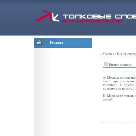
Реклама
/
Главная
/
Бизнес слова
Бизнес словарь
А.
Месяцы
поставки,
свои периоды активи
поставкой в други
практически не котир
Б.
Месяцы
поставки, 
сессий.