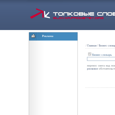
Реклама
/
Главная
/
Бизнес слова
Бизнес словарь
перенос снега над п
рисковое
обстоятельст