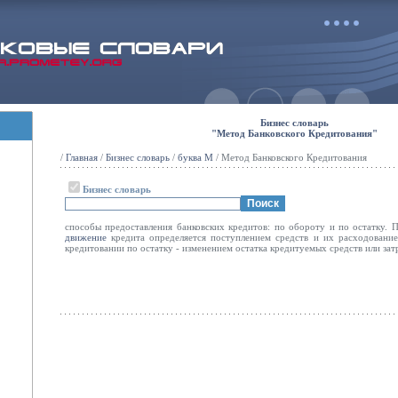
Бизнес словарь
"Метод Банковского Кредитования"
/
Главная
/
Бизнес словарь
/
буква М
/ Метод Банковского Кредитования
Бизнес словарь
способы предоставления банковских кредитов: по обороту и по остатку. 
движение
кредита определяется поступлением средств и их расходовани
кредитовании по остатку - изменением остатка кредитуемых средств или затр