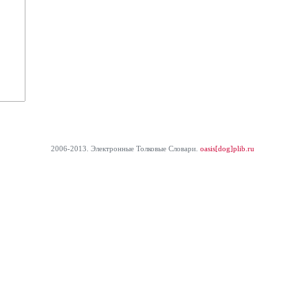
2006-2013. Электронные Толковые Cловари.
oasis[dog]plib.ru