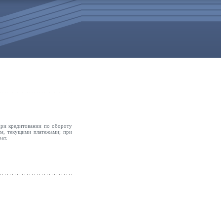
При кредитовании по обороту
ем, текущими платежами; при
ат.