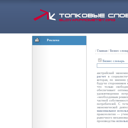
Реклама
/
Главная
/
Бизнес слова
Бизнес словарь
австрийский экономи
расчет
в социалисти
которая, по мнению 
будучи сторонником к
что только свобод
обеспечивает оптима
удовлетворении пот
«необходимым реквизи
частной собственност
потребителей. С точ
экономической деяте
максимальное
использ
праксеологии — учен
рыночного механизма 
производства
использ