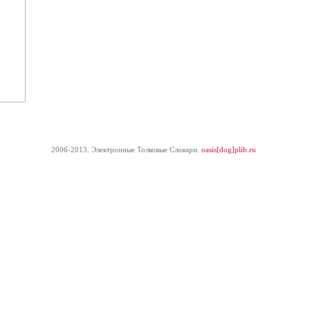
2006-2013. Электронные Толковые Cловари.
oasis[dog]plib.ru