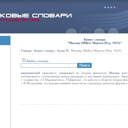
Бизнес словарь
"Миллер (Miller) Мертон (Род. 1923)"
/
Главная
/
Бизнес словарь
/
буква М
/ Миллер (Miller) Мертон (Род. 1923)
Бизнес словарь
американский
экономист,
специалист
по теории финансов.
Миллер
вне
оптимального соотношения между активами и пассивами корпорации. Лаур
г. (совместно с Г.Марковичем и У.Шарпом) «За работу в области теории фи
с Ф.Модильяни, исследовал влияние налогов на структуру капитала фирмы и