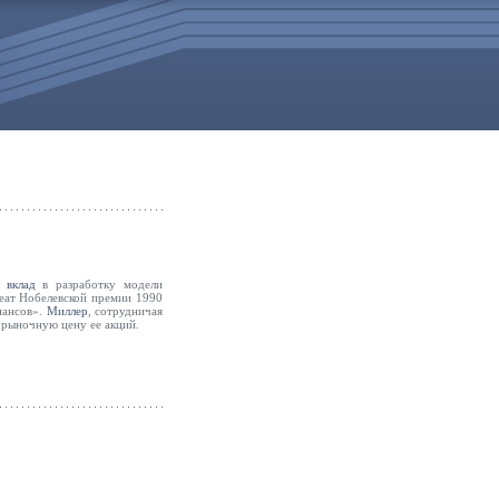
с
вклад
в разработку модели
еат Нобелевской премии 1990
нансов».
Миллер
, сотрудничая
 рыночную цену ее акций.