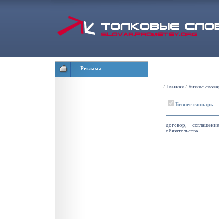
Реклама
/
Главная
/
Бизнес слова
Бизнес словарь
договор
,
соглашение
обязательство
.