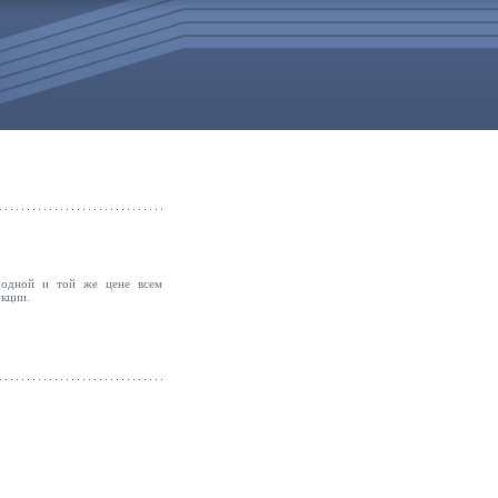
 одной и той же цене всем
укции.