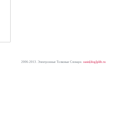
2006-2013. Электронные Толковые Cловари.
oasis[dog]plib.ru