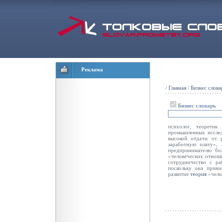
Реклама
/
Главная
/
Бизнес слова
Бизнес словарь
психолог, теоретик
промышленных исслед
высокой отдачи от 
заработную плату», 
предпринимателю бо
«человеческих отноше
сотрудничество с ра
поскольку она прини
развитие
теория
«чело