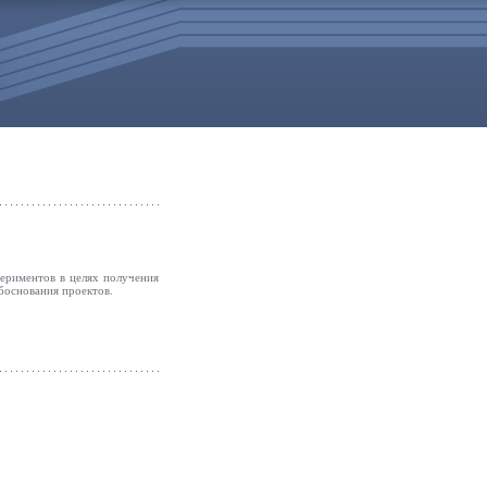
периментов в целях получения
боснования проектов.