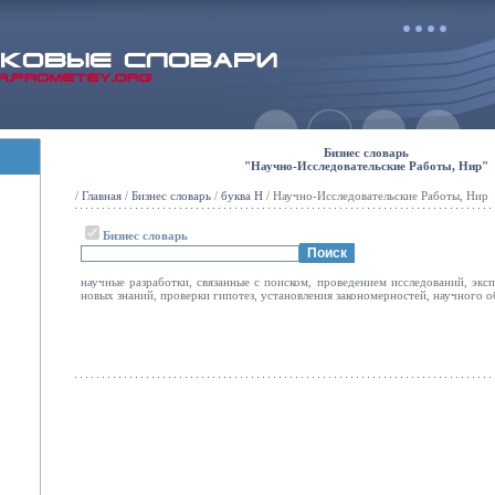
Бизнес словарь
"Научно-Исследовательские Работы, Нир"
/
Главная
/
Бизнес словарь
/
буква Н
/ Научно-Исследовательские Работы, Нир
Бизнес словарь
научные разработки, связанные с поиском, проведением исследований, экс
новых знаний, проверки гипотез, установления закономерностей, научного о