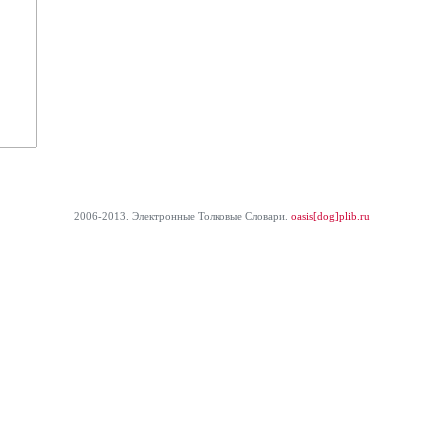
2006-2013. Электронные Толковые Cловари.
oasis[dog]plib.ru