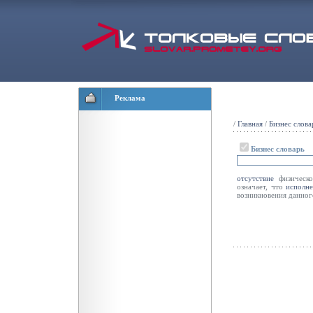
Реклама
/
Главная
/
Бизнес слова
Бизнес словарь
отсутствие
физическо
означает, что
исполн
возникновения данно