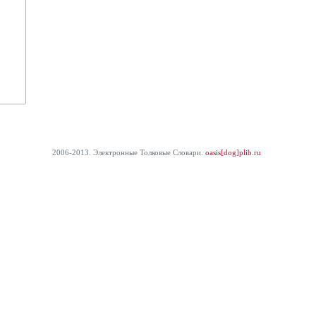
2006-2013. Электронные Толковые Cловари.
oasis[dog]plib.ru