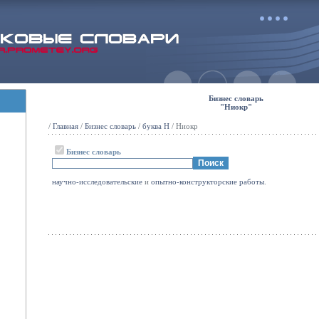
Бизнес словарь
"Ниокр"
/
Главная
/
Бизнес словарь
/
буква Н
/ Ниокр
Бизнес словарь
научно-исследовательские
и
опытно-конструкторские
работы
.