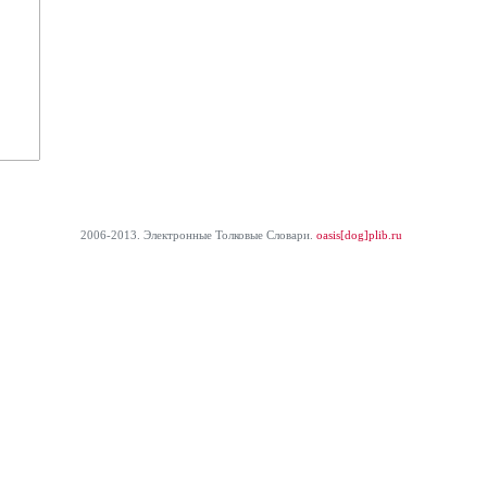
2006-2013. Электронные Толковые Cловари.
oasis[dog]plib.ru