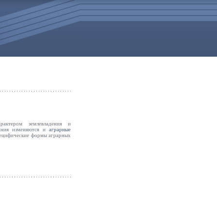
рактером землевладения и
вания изменяются и
аграрные
пецифические формы аграрных