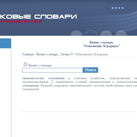
Бизнес словарь
"Отношение Аграрные"
/
Главная
/
Бизнес словарь
/
буква О
/ Отношение Аграрные
Бизнес словарь
экономические
отношения
в сельском хозяйстве, определяемые ха
землепользования. С изменением условий землевладения и землепользо
отношения
. Каждой социально-экономической системе свойственны свои с
отношений.