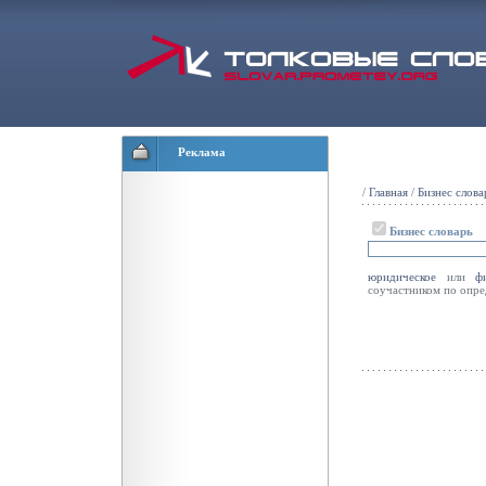
Реклама
/
Главная
/
Бизнес слова
Бизнес словарь
юридическое
или
ф
соучастником по опр