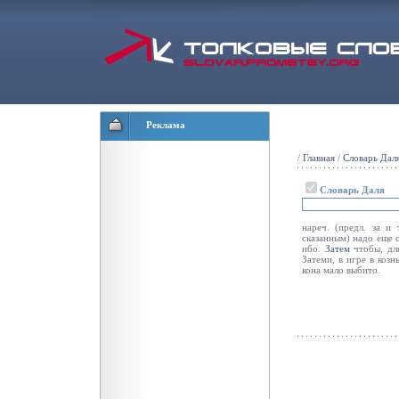
Реклама
/
Главная
/
Словарь Дал
Словарь Даля
нареч. (предл. за и 
сказанным) надо еще с
ибо.
Затем
чтобы, для
Затеми, в игре в козн
кона мало выбито.