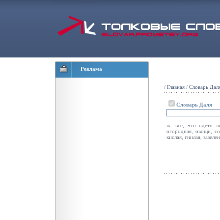
Реклама
/
Главная
/
Словарь Дал
Словарь Даля
ж. все, что одето л
огородная, овощи, соб
кислая, гнилая, зазелен