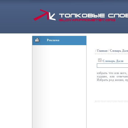
Реклама
/
Главная
/
Словарь Дал
Словарь Даля
избрать что или кого,
худшее, или отвечаю
Избрать род жизни, пр