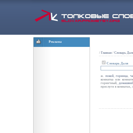
Реклама
/
Главная
/
Словарь Дал
Словарь Даля
ж.
покой
,
горница
,
ч
комнатка или комнатк
горничный,
домашни
прислуги в комнатах,