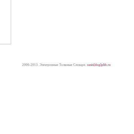
2006-2013. Электронные Толковые Cловари.
oasis[dog]plib.ru