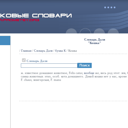
Словарь Даля
"Кошка"
/
Главная
/
Словарь Даля
/
буква К
/ Кошка
Словарь Даля
ж. известное домашнее животное, Felis catus;
вообще
же, весь род этот: лев, 
самка животных этих, особ. кота домашнего. Дикой кошки нет у нас, кроме 
F. chaus; зюнгорская, F. manu