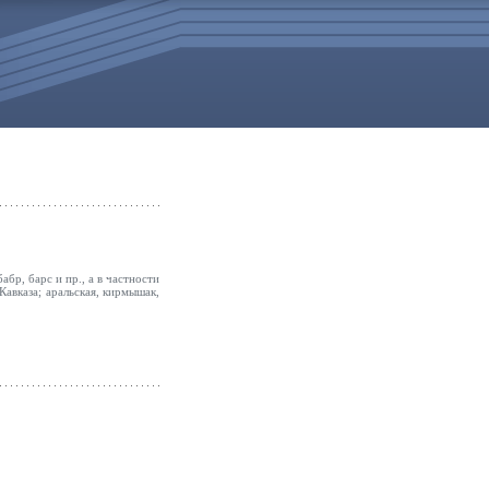
бабр, барс и пр., а в частности
Кавказа; аральская, кирмышак,