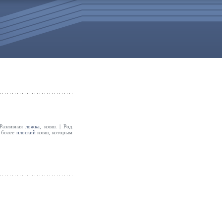
 Разливная
ложка
, ковш. | Род
, более
плоский
ковш, которым