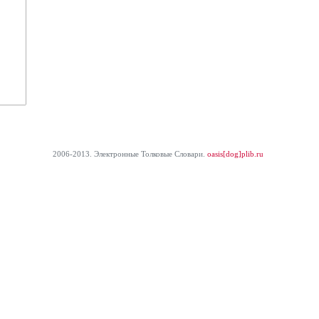
2006-2013. Электронные Толковые Cловари.
oasis[dog]plib.ru