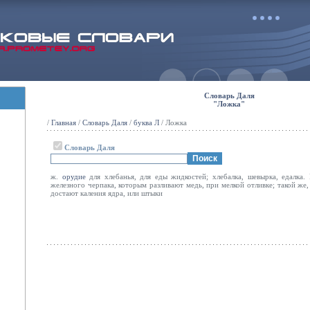
Словарь Даля
"Ложка"
/
Главная
/
Словарь Даля
/
буква Л
/ Ложка
Словарь Даля
ж.
орудие
для хлебанья, для еды жидкостей; хлебалка, шевырка, едалка.
железного черпака, которым разливают медь, при мелкой отливке; такой же
достают каления ядра, или штыки