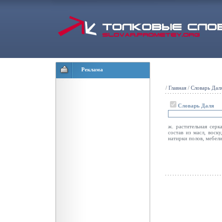
Реклама
/
Главная
/
Словарь Дал
Словарь Даля
ж. растительная серка
состав из масл, воск
натирки полов, мебел