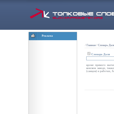
Реклама
/
Главная
/
Словарь Дал
Словарь Даля
кроме прямого значен
конском заводе, такж
(самцов) и рабочих, б