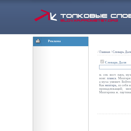
Реклама
/
Главная
/
Словарь Дал
Словарь Даля
м. сев. вост. паук, му
новг.
плакса
. Мизгиря
а муха увязнет. Бойте
Как
мизгирь
, из себя
принадлежащий; ми
Мизгирина ж. паутина