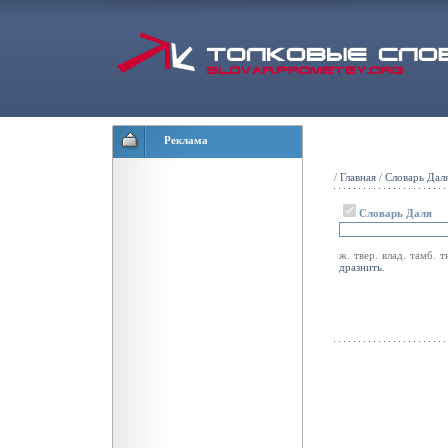
Реклама
/
Главная
/
Словарь Дал
Словарь Даля
ж. твер. влад. тамб. 
дразнить
.