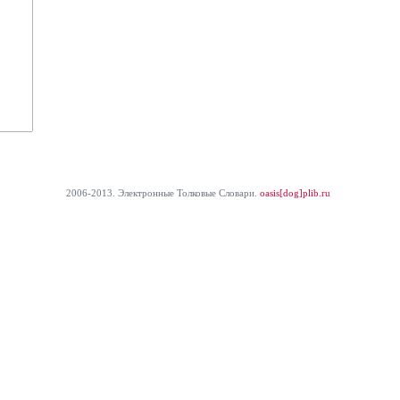
2006-2013. Электронные Толковые Cловари.
oasis[dog]plib.ru