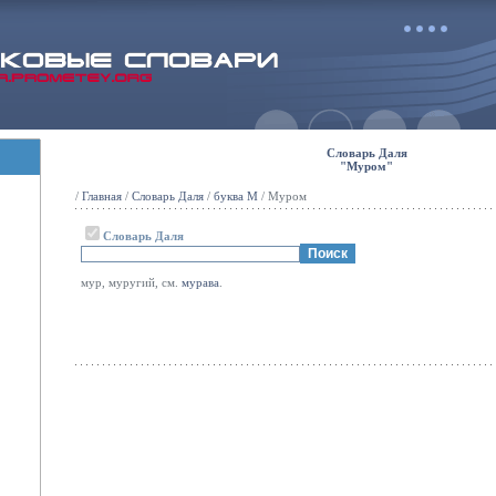
Словарь Даля
"Муром"
/
Главная
/
Словарь Даля
/
буква М
/ Муром
Словарь Даля
мур, муругий, см.
мурава
.