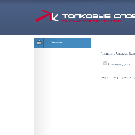
Реклама
/
Главная
/
Словарь Дал
Словарь Даля
нареч. твер. противно