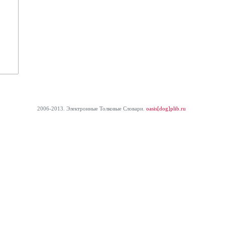
2006-2013. Электронные Толковые Cловари.
oasis[dog]plib.ru