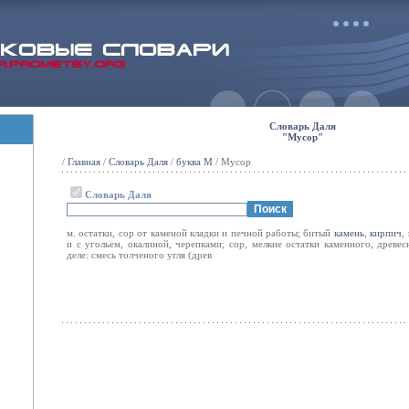
Словарь Даля
"Мусор"
/
Главная
/
Словарь Даля
/
буква М
/ Мусор
Словарь Даля
м. остатки, сор от каменой кладки и печной работы; битый
камень
,
кирпич
,
и с угольем, окалиной, черепками; сор, мелкие остатки каменного, древес
деле: смесь толченого угля (древ