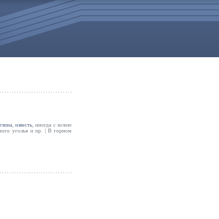
глина
,
известь
, иногда с золою
ного уголья и пр. | В горном