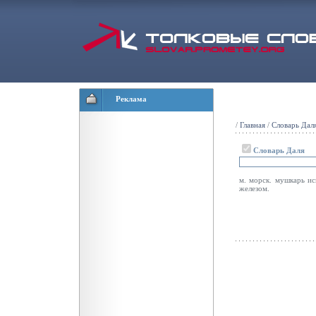
Реклама
/
Главная
/
Словарь Дал
Словарь Даля
м. морск. мушкарь ис
железом.