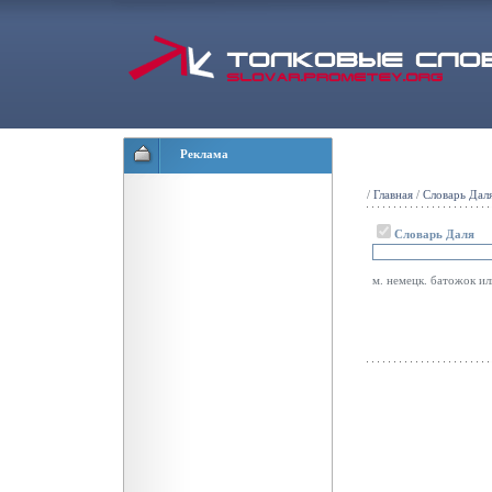
Реклама
/
Главная
/
Словарь Дал
Словарь Даля
м. немецк. батожок ил