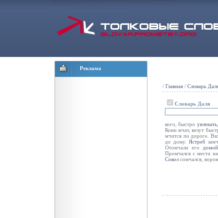
Реклама
/
Главная
/
Словарь Дал
Словарь Даля
кого, быстро
увлекать
Кони мчат, везут быст
мчится по дороге. Вз
до дому.
Ястреб
замч
Отомчали его
домо
Промчался с места н
Сокол
сомчался, ворон