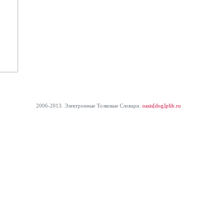
2006-2013. Электронные Толковые Cловари.
oasis[dog]plib.ru