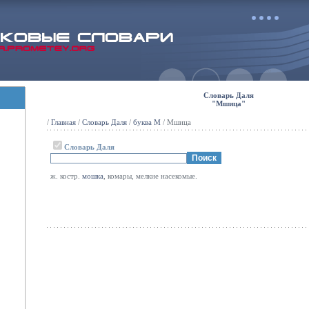
Словарь Даля
"Мшица"
/
Главная
/
Словарь Даля
/
буква М
/ Мшица
Словарь Даля
ж. костр.
мошка
, комары, мелкие насекомые.