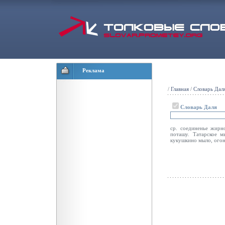
Реклама
/
Главная
/
Словарь Дал
Словарь Даля
ср. соединенье жирн
поташу. Татарское м
кукушкино мыло, огоне