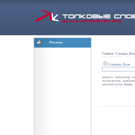
Реклама
/
Главная
/
Словарь Дал
Словарь Даля
мяндач, мяндовник, мя
несмолистая, дряблов
красная сосна:
конда
.