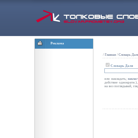
Реклама
/
Главная
/
Словарь Дал
Словарь Даля
или накладать;
наклас
действие однократн.)
на воз поглядывай, гля