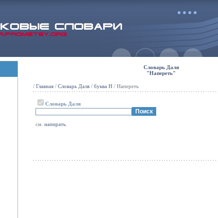
Словарь Даля
"Напереть"
/
Главная
/
Словарь Даля
/
буква Н
/ Напереть
Словарь Даля
см.
напирать
.