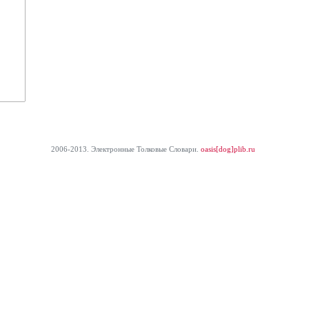
2006-2013. Электронные Толковые Cловари.
oasis[dog]plib.ru