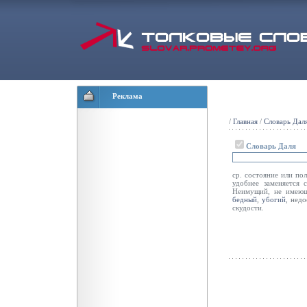
Реклама
/
Главная
/
Словарь Дал
Словарь Даля
ср. состояние или по
удобнее заменяется 
Неимущий, не имеющи
бедный
,
убогий
, недо
скудости.