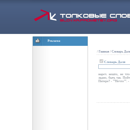
Реклама
/
Главная
/
Словарь Дал
Словарь Даля
нареч. нешто, не что
ладно, быть так. Пой
Питере? - ""Нечто"". -