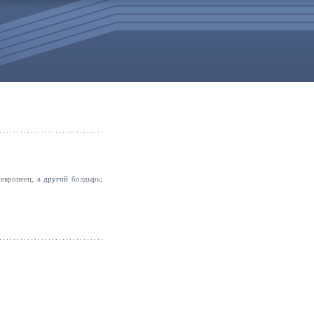
 европеец, а
другой
болдырь;