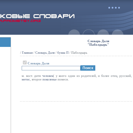
Словарь Даля
"Паболдырь"
/
Главная
/
Словарь Даля
/
буква П
/ Паболдырь
Словарь Даля
м. вост. дитя
человек
( у коего один из родителей, и более отец, русский,
метис
, второе
поколенье
помеси.