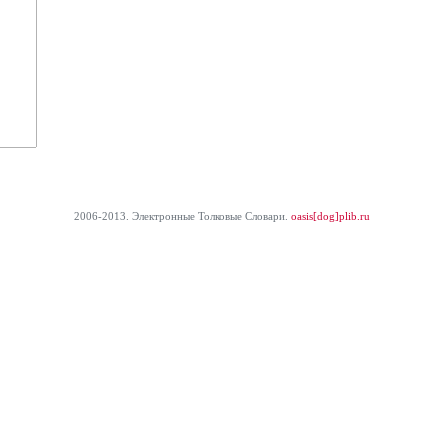
2006-2013. Электронные Толковые Cловари.
oasis[dog]plib.ru