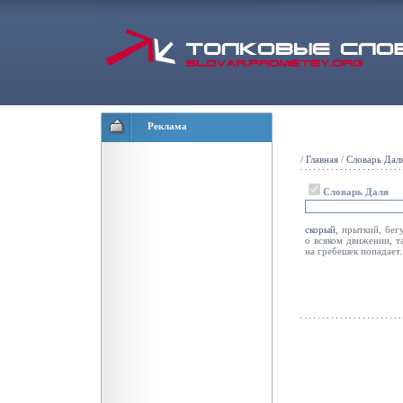
Реклама
/
Главная
/
Словарь Дал
Словарь Даля
скорый
, прыткий, бег
о всяком движении, т
на гребешек попадает