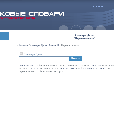
Словарь Даля
"Перенашивать"
/
Главная
/
Словарь Даля
/
буква П
/ Перенашивать
Словарь Даля
переносить
что (перенашиваю, наст.; переношу, будущ.),
носить
вещи вза
одежде:
носить
поочередно все,
переменять
, или |
изнашивать
,
носить
все 
перенашивай, чтоб моль не попорти