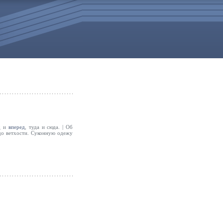
д и
вперед
, туда и сюда. | Об
до ветхости. Суконную одежу