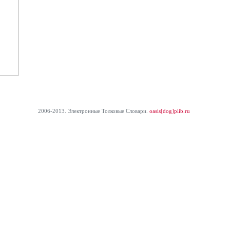
2006-2013. Электронные Толковые Cловари.
oasis[dog]plib.ru