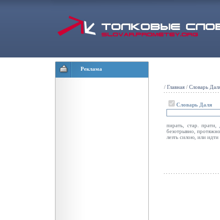
Реклама
/
Главная
/
Словарь Дал
Словарь Даля
пирать, стар. прати,
безотрывно, протяжно;
лезть силою, или идти