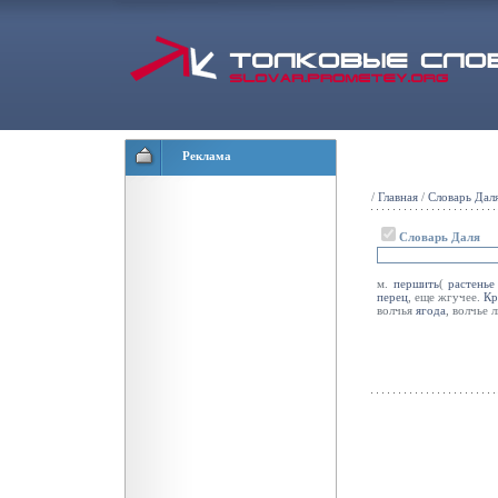
Реклама
/
Главная
/
Словарь Дал
Словарь Даля
м.
першить
(
растенье
перец
, еще жгучее.
Кр
волчья
ягода
, волчье 