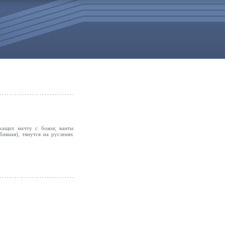
ржащих мачту с боков; ванты
ивная), тянутся на русленях