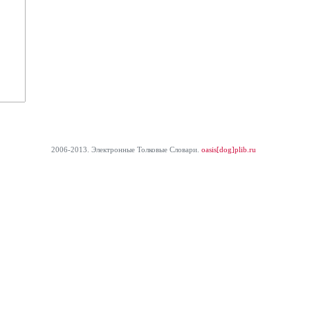
2006-2013. Электронные Толковые Cловари.
oasis[dog]plib.ru