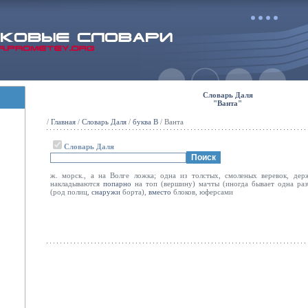
Словарь Даля
"Ванта"
/
Главная
/
Словарь Даля
/
буква В
/ Ванта
Словарь Даля
ж. морск., а на Волге ложка; одна из толстых, смоленых веревок, де
накладываются
попарно
на топ (вершину) мачты (иногда бывает одна разб
(род полиц,
снаружи
борта),
вместо
блоков, юферсами