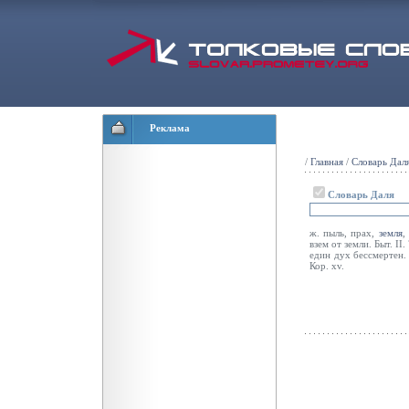
Реклама
/
Главная
/
Словарь Дал
Словарь Даля
ж. пыль, прах,
земля
,
взем от земли. Быт. II
един дух бессмертен
Кор. xv.