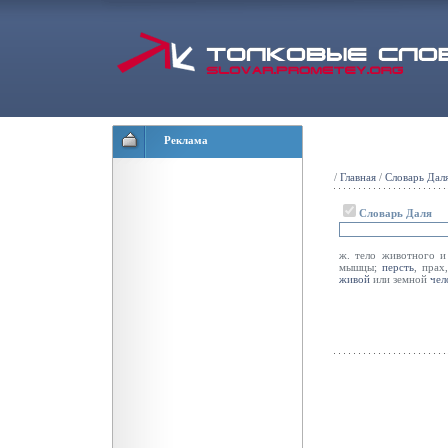
Реклама
/
Главная
/
Словарь Дал
Словарь Даля
ж. тело животного и 
мышцы;
персть
, прах
живой
или земной
чел