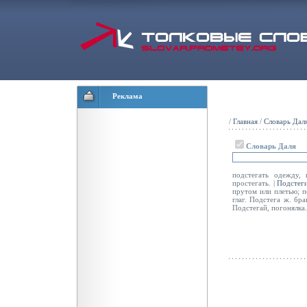
Реклама
/
Главная
/
Словарь Дал
Словарь Даля
подстегать одежду, 
простегать. |
Подстеги
прутом или плетью; по
глаг. Подстега ж. б
Подстегай, погонялка.