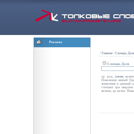
Реклама
/
Главная
/
Словарь Дал
Словарь Даля
ср. род,
племя
, коле
Поколения князей Од
животные в данный с
считают три людские
колени, до колен. Пок