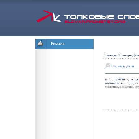
Реклама
/
Главная
/
Словарь Дал
Словарь Даля
кого,
простить
,
отда
помиловать
- доброг
молитвы, а в црквн. сл