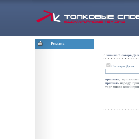
Реклама
/
Главная
/
Словарь Дал
Словарь Даля
пригнать
, приганива
пригнать
народу, при
торг много коней при