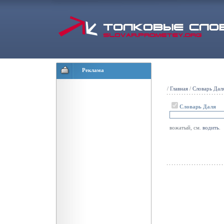
Реклама
/
Главная
/
Словарь Дал
Словарь Даля
вожатый, см.
водить
.