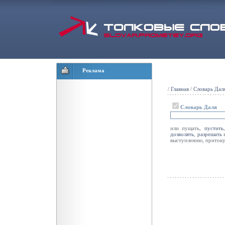
Реклама
/
Главная
/
Словарь Дал
Словарь Даля
или пущать,
пустить
дозволять
,
разрешать
в
выступлению, притоку